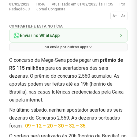
01/02/2023
·
10:46
·
Atualizado em
01/02/2023
às 11:35
·
Por
Redação JC
·
Jornal Conquista
A−
A+
Normal
COMPARTILHE ESTA NOTÍCIA
Enviar no WhatsApp
ou envie por outros apps
O concurso da Mega-Sena pode pagar um
prêmio de
R$ 115 milhões
para os acertadores das seis
dezenas. O prêmio do concurso 2.560 acumulou. As
apostas podem ser feitas até as 19h (horário de
Brasília), nas casas lotéricas credenciadas pela Caixa
ou pela internet.
No último sábado, nenhum apostador acertou as seis
dezenas do Concurso 2.559. As dezenas sorteadas
foram:
09 – 12 – 20 – 30 – 32 – 35
.
O sorteio será realizado às 20h (horário de Brasília), no