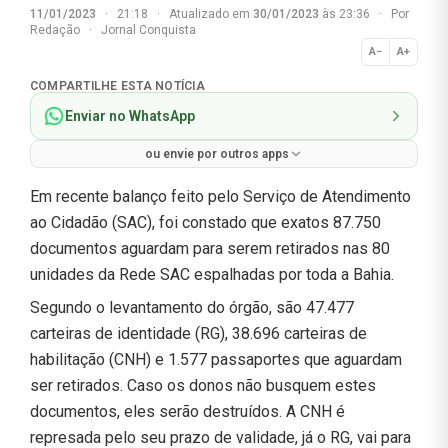
11/01/2023
·
21:18
·
Atualizado em
30/01/2023
às 23:36
·
Por
Redação
·
Jornal Conquista
A−
A+
Normal
COMPARTILHE ESTA NOTÍCIA
Enviar no WhatsApp
ou envie por outros apps
Em recente balanço feito pelo Serviço de Atendimento
ao Cidadão (SAC), foi constado que exatos 87.750
documentos aguardam para serem retirados nas 80
unidades da Rede SAC espalhadas por toda a Bahia.
Segundo o levantamento do órgão, são 47.477
carteiras de identidade (RG), 38.696 carteiras de
habilitação (CNH) e 1.577 passaportes que aguardam
ser retirados. Caso os donos não busquem estes
documentos, eles serão destruídos. A CNH é
represada pelo seu prazo de validade, já o RG, vai para