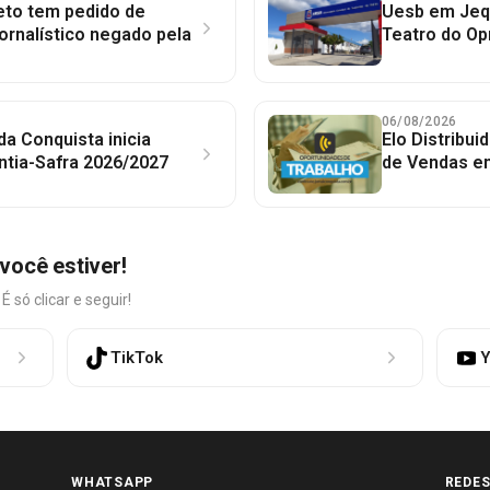
to tem pedido de
Uesb em Jequ
jornalístico negado pela
Teatro do Op
06/08/2026
 da Conquista inicia
Elo Distribu
ntia-Safra 2026/2027
de Vendas em
você estiver!
só clicar e seguir!
TikTok
Y
WHATSAPP
REDES