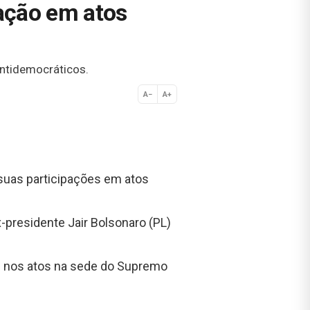
ação em atos
antidemocráticos.
A−
A+
Normal
 suas participações em atos
-presidente Jair Bolsonaro (PL)
 nos atos na sede do Supremo