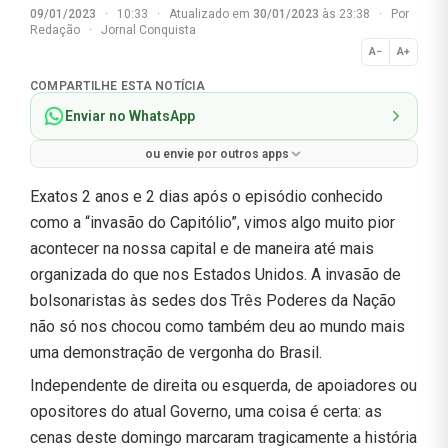
09/01/2023
·
10:33
·
Atualizado em
30/01/2023
às 23:38
·
Por
Redação
·
Jornal Conquista
A−
A+
Normal
COMPARTILHE ESTA NOTÍCIA
Enviar no WhatsApp
ou envie por outros apps
Exatos 2 anos e 2 dias após o episódio conhecido
como a “invasão do Capitólio”, vimos algo muito pior
acontecer na nossa capital e de maneira até mais
organizada do que nos Estados Unidos. A invasão de
bolsonaristas às sedes dos Três Poderes da Nação
não só nos chocou como também deu ao mundo mais
uma demonstração de vergonha do Brasil.
Independente de direita ou esquerda, de apoiadores ou
opositores do atual Governo, uma coisa é certa: as
cenas deste domingo marcaram tragicamente a história