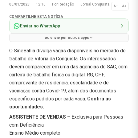
05/01/2023
·
12:10
·
Por
Redação
·
Jornal Conquista
A−
A+
Normal
COMPARTILHE ESTA NOTÍCIA
Enviar no WhatsApp
ou envie por outros apps
O SineBahia divulga vagas disponíveis no mercado de
trabalho de Vitória da Conquista. Os interessados
devem comparecer em uma das agências do SAC, com
carteira de trabalho física ou digital, RG, CPF,
comprovante de residência, escolaridade e de
vacinação contra Covid-19, além dos documentos
específicos pedidos por cada vaga.
Confira as
oportunidades:
ASSISTENTE DE VENDAS –
Exclusiva para Pessoas
com Deficiência
Ensino Médio completo