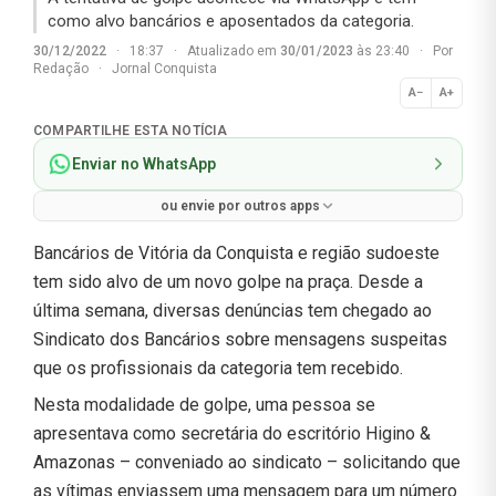
como alvo bancários e aposentados da categoria.
30/12/2022
·
18:37
·
Atualizado em
30/01/2023
às 23:40
·
Por
Redação
·
Jornal Conquista
A−
A+
Normal
COMPARTILHE ESTA NOTÍCIA
Enviar no WhatsApp
ou envie por outros apps
Bancários de Vitória da Conquista e região sudoeste
tem sido alvo de um novo golpe na praça. Desde a
última semana, diversas denúncias tem chegado ao
Sindicato dos Bancários sobre mensagens suspeitas
que os profissionais da categoria tem recebido.
Nesta modalidade de golpe, uma pessoa se
apresentava como secretária do escritório Higino &
Amazonas – conveniado ao sindicato – solicitando que
as vítimas enviassem uma mensagem para um número