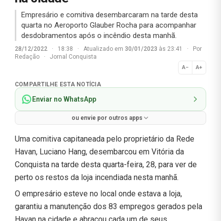
Empresário e comitiva desembarcaram na tarde desta
quarta no Aeroporto Glauber Rocha para acompanhar
desdobramentos após o incêndio desta manhã.
28/12/2022
·
18:38
·
Atualizado em
30/01/2023
às 23:41
·
Por
Redação
·
Jornal Conquista
A−
A+
Normal
COMPARTILHE ESTA NOTÍCIA
Enviar no WhatsApp
ou envie por outros apps
Uma comitiva capitaneada pelo proprietário da Rede
Havan, Luciano Hang, desembarcou em Vitória da
Conquista na tarde desta quarta-feira, 28, para ver de
perto os restos da loja incendiada nesta manhã.
O empresário esteve no local onde estava a loja,
garantiu a manutenção dos 83 empregos gerados pela
Havan na cidade e abraçou cada um de seus