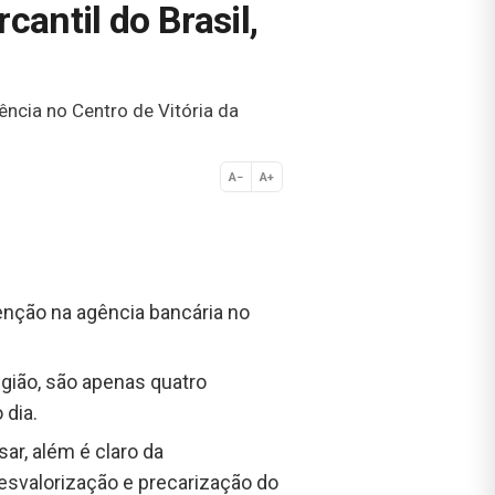
antil do Brasil,
ncia no Centro de Vitória da
A−
A+
Normal
enção na agência bancária no
egião, são apenas quatro
 dia.
ar, além é claro da
desvalorização e precarização do