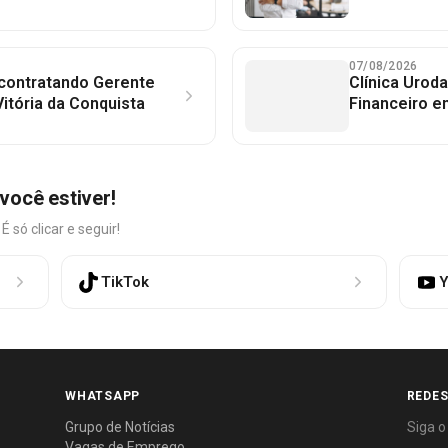
07/08/2026
 contratando Gerente
Clínica Uroda
itória da Conquista
Financeiro e
você estiver!
só clicar e seguir!
TikTok
Y
WHATSAPP
REDES
Grupo de Notícias
Siga o
Vagas de Emprego