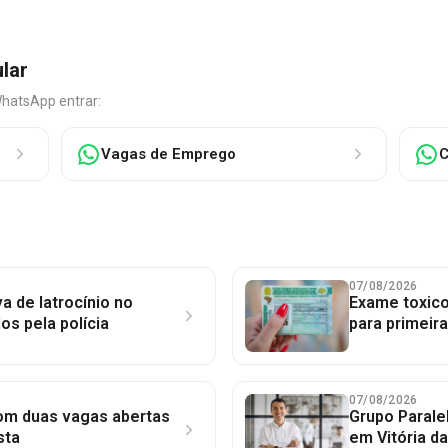
ular
WhatsApp entrar:
Vagas de Emprego
C
07/08/2026
a de latrocínio no
Exame toxico
dos pela polícia
para primeir
07/08/2026
com duas vagas abertas
Grupo Parale
sta
em Vitória d