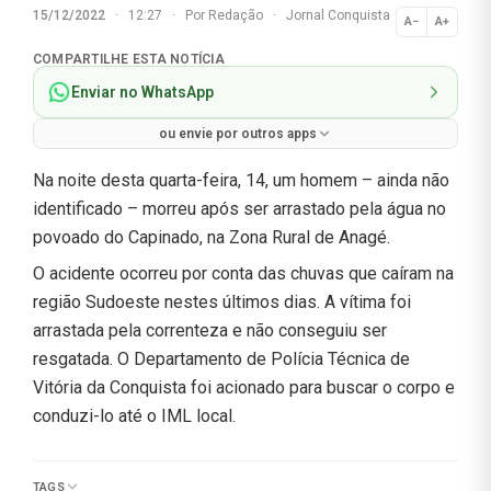
15/12/2022
·
12:27
·
Por
Redação
·
Jornal Conquista
A−
A+
Normal
COMPARTILHE ESTA NOTÍCIA
Enviar no WhatsApp
ou envie por outros apps
Na noite desta quarta-feira, 14, um homem – ainda não
identificado – morreu após ser arrastado pela água no
povoado do Capinado, na Zona Rural de Anagé.
O acidente ocorreu por conta das chuvas que caíram na
região Sudoeste nestes últimos dias. A vítima foi
arrastada pela correnteza e não conseguiu ser
resgatada. O Departamento de Polícia Técnica de
Vitória da Conquista foi acionado para buscar o corpo e
conduzi-lo até o IML local.
TAGS